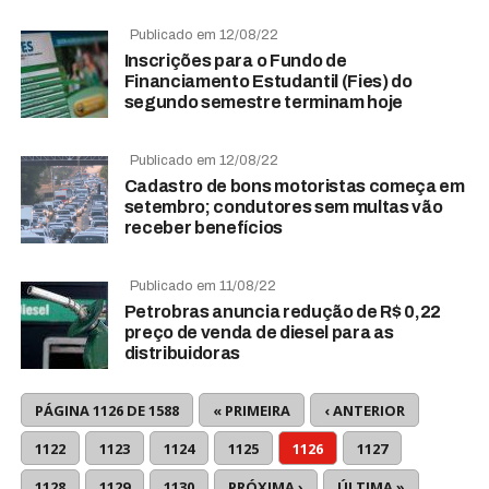
Publicado em 12/08/22
Inscrições para o Fundo de
Financiamento Estudantil (Fies) do
segundo semestre terminam hoje
Publicado em 12/08/22
Cadastro de bons motoristas começa em
setembro; condutores sem multas vão
receber benefícios
Publicado em 11/08/22
Petrobras anuncia redução de R$ 0,22
preço de venda de diesel para as
distribuidoras
PÁGINA 1126 DE 1588
« PRIMEIRA
‹ ANTERIOR
1122
1123
1124
1125
1126
1127
1128
1129
1130
PRÓXIMA ›
ÚLTIMA »