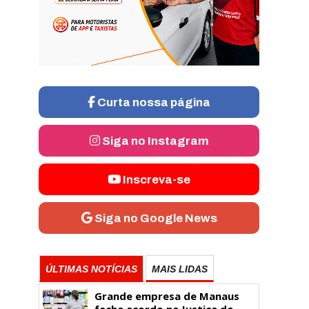
Curta nossa página
Siga no Instagram
Inscreva-se
Siga no Google News
ÚLTIMAS NOTÍCIAS
MAIS LIDAS
Grande empresa de Manaus
fecha acordo na Justiça do