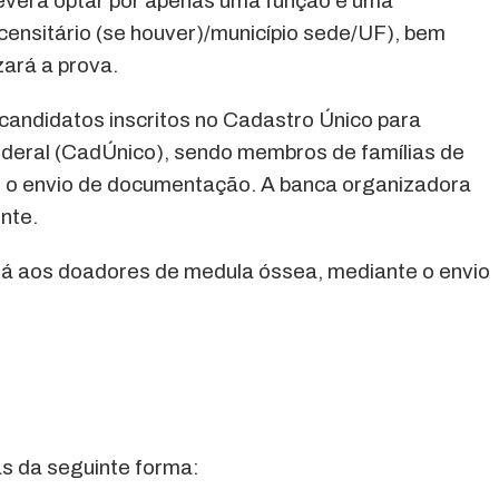
deverá optar por apenas uma função e uma
censitário (se houver)/município sede/UF), bem
zará a prova.
 candidatos inscritos no Cadastro Único para
deral (CadÚnico), sendo membros de famílias de
o o envio de documentação. A banca organizadora
nte.
cará aos doadores de medula óssea, mediante o envio
as da seguinte forma: