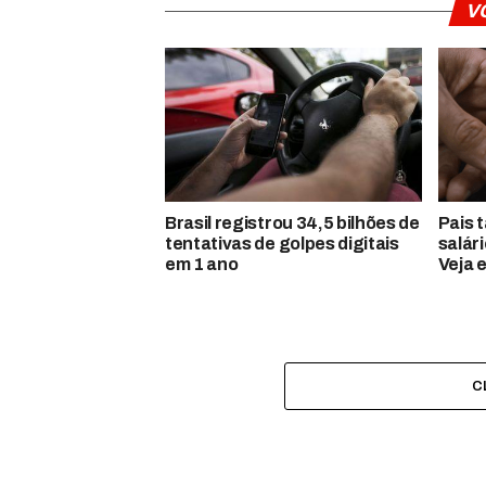
V
Brasil registrou 34,5 bilhões de
Pais 
tentativas de golpes digitais
salár
em 1 ano
Veja 
C