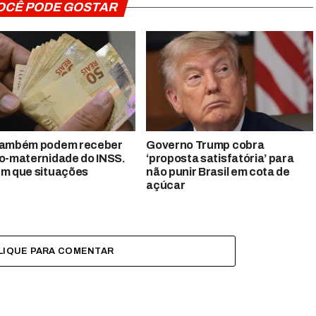
OCÊ PODE GOSTAR
também podem receber
Governo Trump cobra
io-maternidade do INSS.
‘proposta satisfatória’ para
em que situações
não punir Brasil em cota de
açúcar
LIQUE PARA COMENTAR