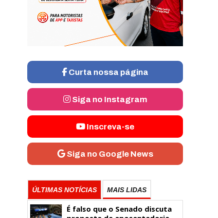
Curta nossa página
Siga no Instagram
Inscreva-se
Siga no Google News
ÚLTIMAS NOTÍCIAS
MAIS LIDAS
É falso que o Senado discuta
proposta de aposentadoria