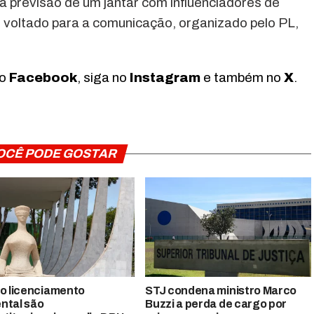
á previsão de um jantar com influenciadores de
o voltado para a comunicação, organizado pelo PL,
no
Facebook
, siga no
Instagram
e também no
X
.
OCÊ PODE GOSTAR
do licenciamento
STJ condena ministro Marco
ntal são
Buzzi a perda de cargo por