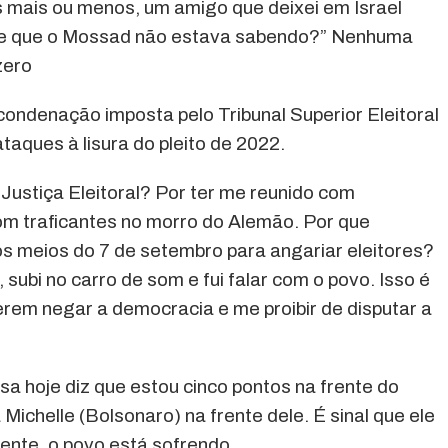
 mais ou menos, um amigo que deixei em Israel
sse que o Mossad não estava sabendo?” Nenhuma
zero
ondenação imposta pelo Tribunal Superior Eleitoral
ataques à lisura do pleito de 2022.
 Justiça Eleitoral? Por ter me reunido com
m traficantes no morro do Alemão. Por que
os meios do 7 de setembro para angariar eleitores?
, subi no carro de som e fui falar com o povo. Isso é
erem negar a democracia e me proibir de disputar a
 hoje diz que estou cinco pontos na frente do
 Michelle (Bolsonaro) na frente dele. É sinal que ele
tente, o povo está sofrendo