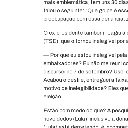
mais emblemática, tem uns 30 dias
falou o seguinte: “Que golpe é e
preocupação com essa denúncia, 
O ex-presidente também reagiu à c
(TSE), que o tornou inelegível por 
— Por que eu estou inelegível pela
embaixadores? Eu não me reuni co
discursei no 7 de setembro? Usei 
Acabou o desfile, entreguei a faixa
motivo de inelegibilidade? Eles qu
eleição.
Estão com medo do que? A pesquisa
nove dedos (Lula), inclusive a dona
(Lula) está derretendo, é incompe