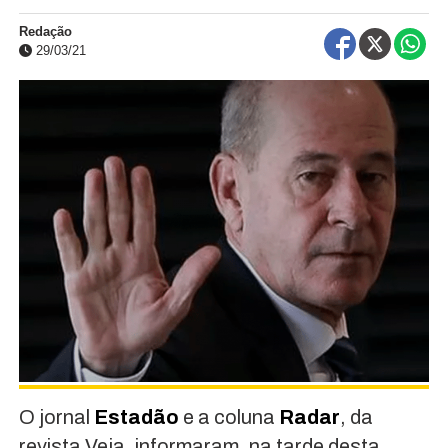
Redação
29/03/21
O jornal
Estadão
e a coluna
Radar
, da
revista Veja, informaram, na tarde desta