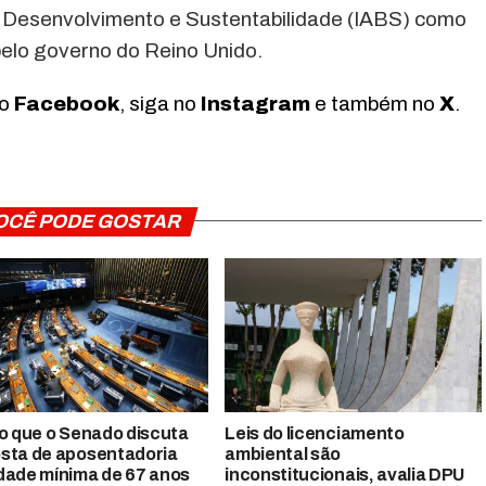
 de Desenvolvimento e Sustentabilidade (IABS) como
pelo governo do Reino Unido.
no
Facebook
, siga no
Instagram
e também no
X
.
OCÊ PODE GOSTAR
so que o Senado discuta
Leis do licenciamento
sta de aposentadoria
ambiental são
dade mínima de 67 anos
inconstitucionais, avalia DPU