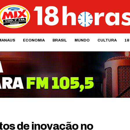
MANAUS
ECONOMIA
BRASIL
MUNDO
CULTURA
18
etos de inovação no