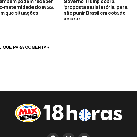
também podem receber
Governo Trump cobra
io-maternidade do INSS.
‘proposta satisfatória’ para
em que situações
não punir Brasil em cota de
açúcar
LIQUE PARA COMENTAR