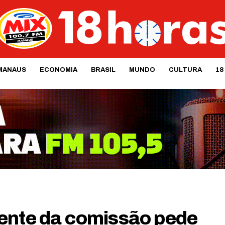
MANAUS
ECONOMIA
BRASIL
MUNDO
CULTURA
18
ente da comissão pede