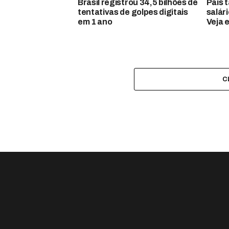
Brasil registrou 34,5 bilhões de
Pais 
tentativas de golpes digitais
salár
em 1 ano
Veja 
C