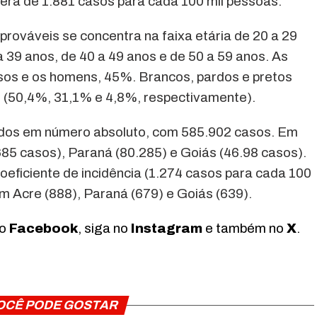
, era de 1.881 casos para cada 100 mil pessoas.
prováveis se concentra na faixa etária de 20 a 29
 39 anos, de 40 a 49 anos e de 50 a 59 anos. As
os e os homens, 45%. Brancos, pardos e pretos
 (50,4%, 31,1% e 4,8%, respectivamente).
tados em número absoluto, com 585.902 casos. Em
85 casos), Paraná (80.285) e Goiás (46.98 casos).
eficiente de incidência (1.274 casos para cada 100
 Acre (888), Paraná (679) e Goiás (639).
no
Facebook
, siga no
Instagram
e também no
X
.
OCÊ PODE GOSTAR