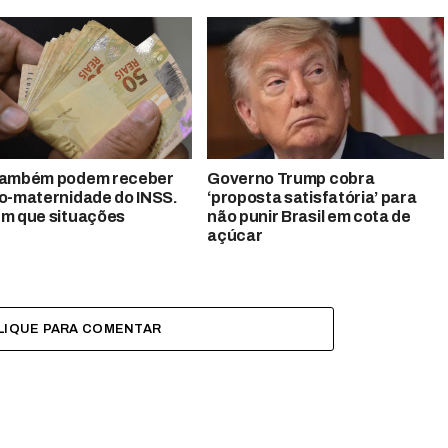
também podem receber
Governo Trump cobra
io-maternidade do INSS.
‘proposta satisfatória’ para
em que situações
não punir Brasil em cota de
açúcar
LIQUE PARA COMENTAR