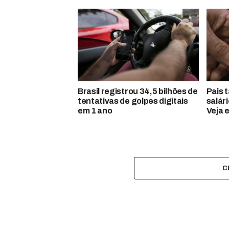
Brasil registrou 34,5 bilhões de
Pais 
tentativas de golpes digitais
salár
em 1 ano
Veja 
C