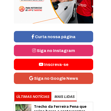
Curta nossa página
Siga no Instagram
Inscreva-se
Siga no Google News
ÚLTIMAS NOTÍCIAS
MAIS LIDAS
Trecho da Ferreira Pena que
reúne bares e restaurantes