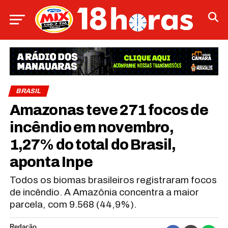
BRASIL
Amazonas teve 271 focos de
incêndio em novembro,
1,27% do total do Brasil,
aponta Inpe
Todos os biomas brasileiros registraram focos
de incêndio. A Amazônia concentra a maior
parcela, com 9.568 (44,9%).
Redação