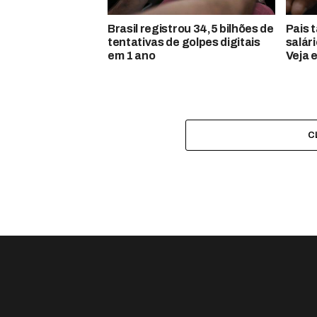
Brasil registrou 34,5 bilhões de
Pais 
tentativas de golpes digitais
salár
em 1 ano
Veja 
C