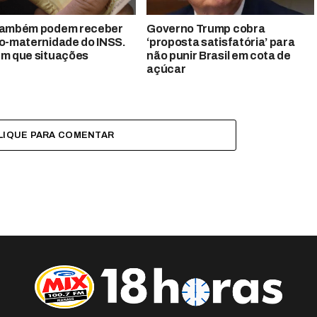
também podem receber
Governo Trump cobra
io-maternidade do INSS.
‘proposta satisfatória’ para
em que situações
não punir Brasil em cota de
açúcar
LIQUE PARA COMENTAR