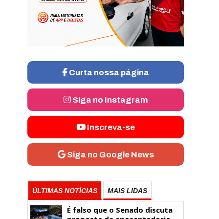
Curta nossa página
Siga no Instagram
Inscreva-se
Siga no Google News
ÚLTIMAS NOTÍCIAS
MAIS LIDAS
É falso que o Senado discuta
proposta de aposentadoria