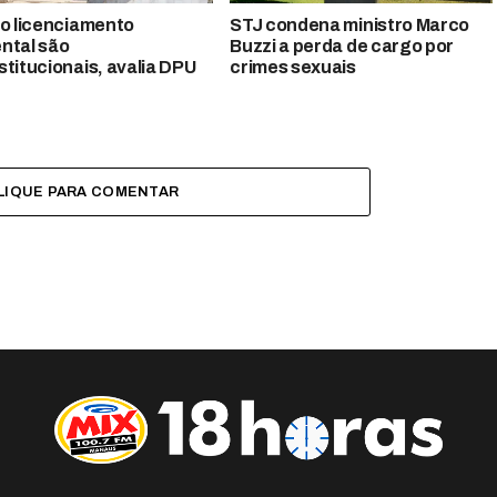
do licenciamento
STJ condena ministro Marco
ntal são
Buzzi a perda de cargo por
stitucionais, avalia DPU
crimes sexuais
LIQUE PARA COMENTAR