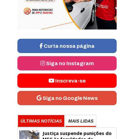
Curta nossa página
Siga no Instagram
Inscreva-se
Siga no Google News
ÚLTIMAS NOTÍCIAS
MAIS LIDAS
Justiça suspende punições do
MEC às faculdades de