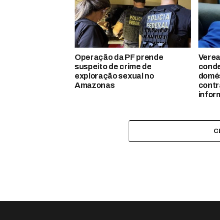
Operação da PF prende
Verea
suspeito de crime de
conde
exploração sexual no
domés
Amazonas
contr
infor
C