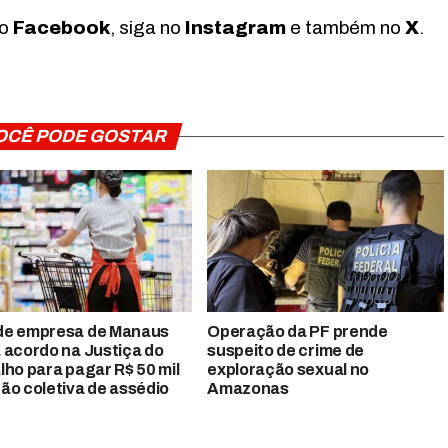
no
Facebook
, siga no
Instagram
e também no
X
.
OCÊ PODE GOSTAR
de empresa de Manaus
Operação da PF prende
 acordo na Justiça do
suspeito de crime de
lho para pagar R$ 50 mil
exploração sexual no
ão coletiva de assédio
Amazonas