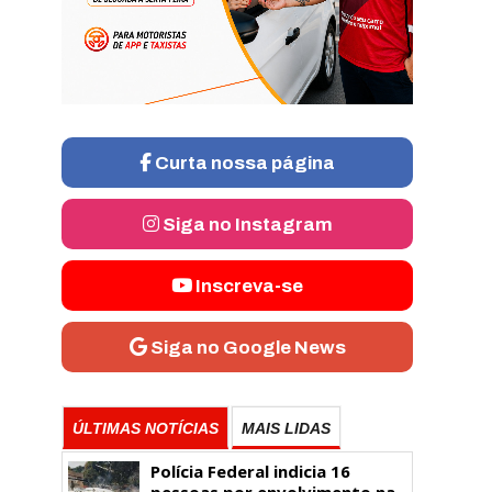
Curta nossa página
Siga no Instagram
Inscreva-se
Siga no Google News
ÚLTIMAS NOTÍCIAS
MAIS LIDAS
Polícia Federal indicia 16
pessoas por envolvimento na