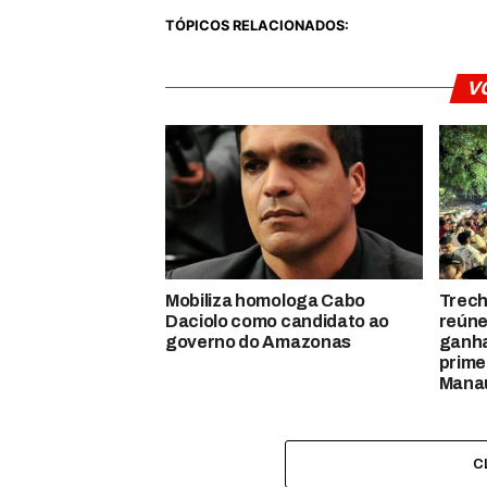
TÓPICOS RELACIONADOS:
V
Mobiliza homologa Cabo
Trech
Daciolo como candidato ao
reúne
governo do Amazonas
ganha
prime
Mana
C