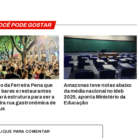
OCÊ PODE GOSTAR
o da Ferreira Pena que
Amazonas teve notas abaixo
 bares e restaurantes
da média nacional no Ideb
rá estrutura para ser a
2025, aponta Ministério da
ira rua gastronômica de
Educação
us
LIQUE PARA COMENTAR