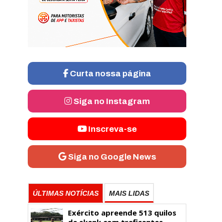
Curta nossa página
Siga no Instagram
Inscreva-se
Siga no Google News
ÚLTIMAS NOTÍCIAS
MAIS LIDAS
Exército apreende 513 quilos
de skank com traficantes