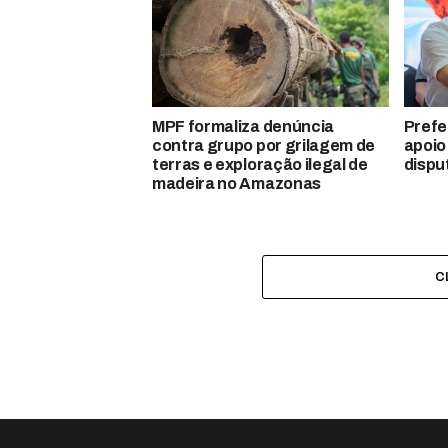
MPF formaliza denúncia
Prefe
contra grupo por grilagem de
apoio
terras e exploração ilegal de
dispu
madeira no Amazonas
C