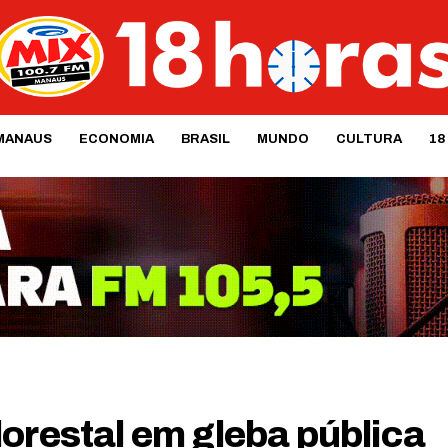
MANAUS
ECONOMIA
BRASIL
MUNDO
CULTURA
18
orestal em gleba pública