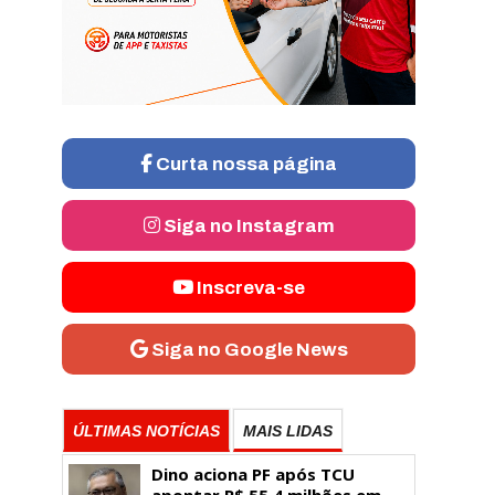
Curta nossa página
Siga no Instagram
Inscreva-se
Siga no Google News
ÚLTIMAS NOTÍCIAS
MAIS LIDAS
Dino aciona PF após TCU
apontar R$ 55,4 milhões em