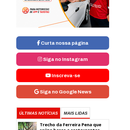
Curta nossa página
Siga no Instagram
Inscreva-se
Siga no Google News
ÚLTIMAS NOTÍCIAS
MAIS LIDAS
Trecho da Ferreira Pena que
reúne bares e restaurantes