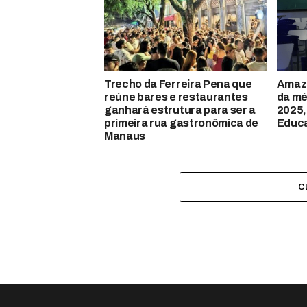
Trecho da Ferreira Pena que
Amazo
reúne bares e restaurantes
da mé
ganhará estrutura para ser a
2025,
primeira rua gastronômica de
Educ
Manaus
C