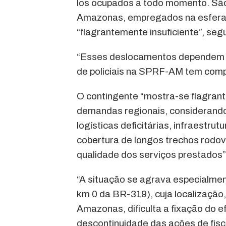
los ocupados a todo momento. São 
Amazonas, empregados na esfera o
“flagrantemente insuficiente”, se
“Esses deslocamentos dependem da
de policiais na SPRF-AM tem comp
O contingente “mostra-se flagrant
demandas regionais, considerando 
logísticas deficitárias, infraestr
cobertura de longos trechos rodoviá
qualidade dos serviços prestados”, 
“A situação se agrava especialme
km 0 da BR-319), cuja localização,
Amazonas, dificulta a fixação do ef
descontinuidade das ações de fisc