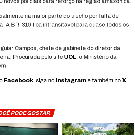
0 novos policiais para reforço na região amazônica.
cialmente na maior parte do trecho por falta de
va. A BR-319 fica intransitável para quase todos os
Aguiar Campos, chefe de gabinete do diretor da
ira. Procurada pelo site
UOL
, o Ministério da
em.
no
Facebook
, siga no
Instagram
e também no
X
.
OCÊ PODE GOSTAR