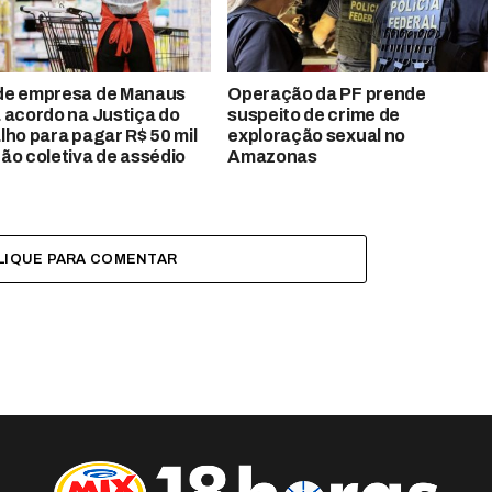
de empresa de Manaus
Operação da PF prende
 acordo na Justiça do
suspeito de crime de
lho para pagar R$ 50 mil
exploração sexual no
ão coletiva de assédio
Amazonas
LIQUE PARA COMENTAR