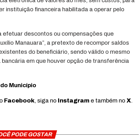
ncia eletrônica de valores ao mês, sem custos, para
 instituição financeira habilitada a operar pelo
ira efetuar descontos ou compensações que
Auxílio Manauara”, a pretexto de recompor saldos
existentes do beneficiário, sendo válido o mesmo
ta bancária em que houver opção de transferência
 do Município
no
Facebook
, siga no
Instagram
e também no
X
.
OCÊ PODE GOSTAR