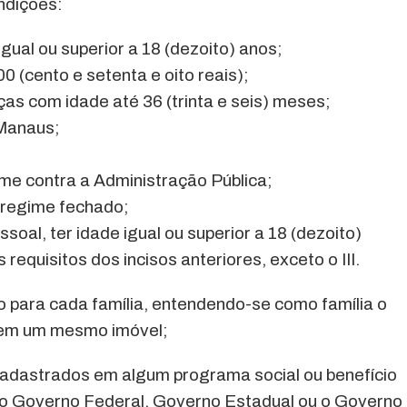
ndições:
igual ou superior a 18 (dezoito) anos;
00 (cento e setenta e oito reais);
nças com idade até 36 (trinta e seis) meses;
 Manaus;
ime contra a Administração Pública;
 regime fechado;
ssoal, ter idade igual ou superior a 18 (dezoito)
equisitos dos incisos anteriores, exceto o III.
 para cada família, entendendo-se como família o
 em um mesmo imóvel;
cadastrados em algum programa social ou benefício
elo Governo Federal, Governo Estadual ou o Governo