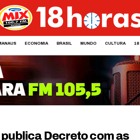
MANAUS
ECONOMIA
BRASIL
MUNDO
CULTURA
18
 publica Decreto com as