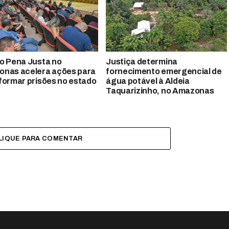
o Pena Justa no
Justiça determina
nas acelera ações para
fornecimento emergencial de
formar prisões no estado
água potável à Aldeia
Taquarizinho, no Amazonas
LIQUE PARA COMENTAR