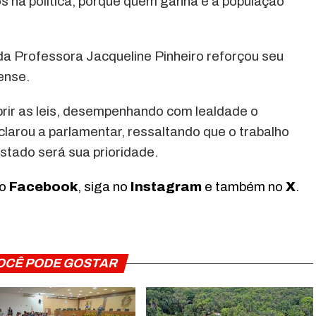
 na política, porque quem ganha é a população
.
a Professora Jacqueline Pinheiro reforçou seu
ense.
rir as leis, desempenhando com lealdade o
clarou a parlamentar, ressaltando que o trabalho
tado será sua prioridade.
no
Facebook
, siga no
Instagram
e também no
X
.
OCÊ PODE GOSTAR