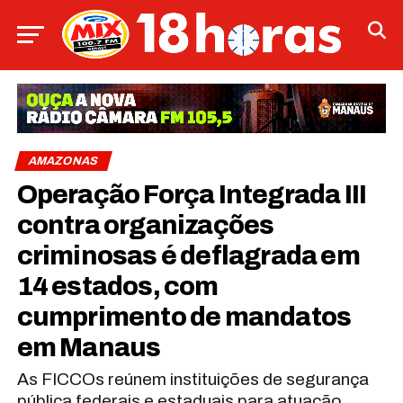
AMAZONAS
Operação Força Integrada III
contra organizações
criminosas é deflagrada em
14 estados, com
cumprimento de mandatos
em Manaus
As FICCOs reúnem instituições de segurança
pública federais e estaduais para atuação