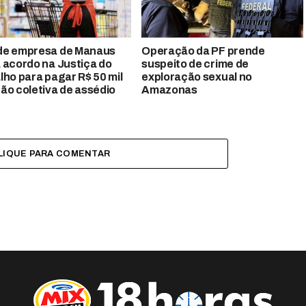
de empresa de Manaus
Operação da PF prende
 acordo na Justiça do
suspeito de crime de
lho para pagar R$ 50 mil
exploração sexual no
ão coletiva de assédio
Amazonas
LIQUE PARA COMENTAR