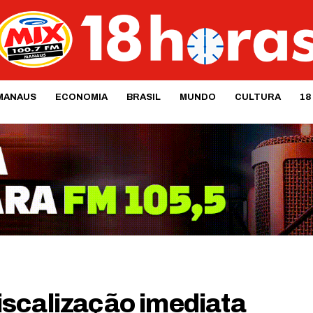
MANAUS
ECONOMIA
BRASIL
MUNDO
CULTURA
18
scalização imediata