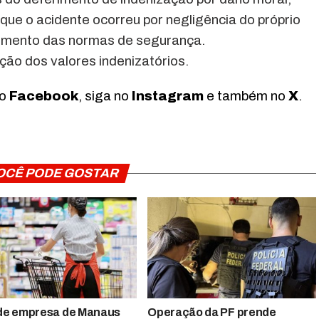
 que o acidente ocorreu por negligência do próprio
imento das normas de segurança.
ção dos valores indenizatórios.
no
Facebook
, siga no
Instagram
e também no
X
.
OCÊ PODE GOSTAR
de empresa de Manaus
Operação da PF prende