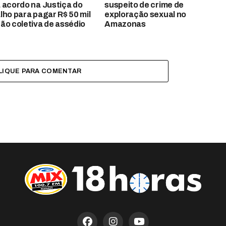
 acordo na Justiça do
suspeito de crime de
lho para pagar R$ 50 mil
exploração sexual no
ão coletiva de assédio
Amazonas
LIQUE PARA COMENTAR