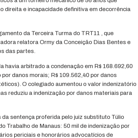
éticos a um torneiro mecânico de 56 anos que
 direita e incapacidade definitiva em decorrência
julgamento da Terceira Turma do TRT11 , que
dora relatora Ormy da Conceição Dias Bentes e
os das partes.
a havia arbitrado a condenação em R$ 168.692,60
o por danos morais; R$ 109.562,40 por danos
téticos). O colegiado aumentou o valor indenizatório
mas reduziu a indenização por danos materiais para
a sentença proferida pelo juiz substituto Túlio
do Trabalho de Manaus: 50 mil de indenização por
ários periciais e honorários advocatícios de