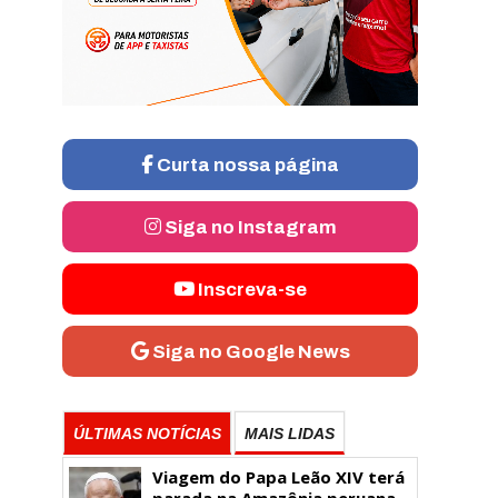
Curta nossa página
Siga no Instagram
Inscreva-se
Siga no Google News
ÚLTIMAS NOTÍCIAS
MAIS LIDAS
Viagem do Papa Leão XIV terá
parada na Amazônia peruana