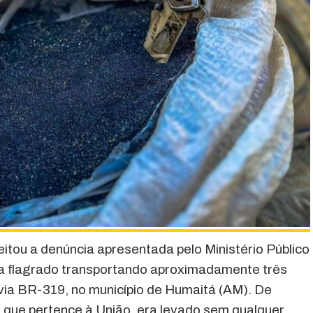
itou a denúncia apresentada pelo Ministério Público
a flagrado transportando aproximadamente três
ovia BR-319, no município de Humaitá (AM). De
 que pertence à União, era levado sem qualquer