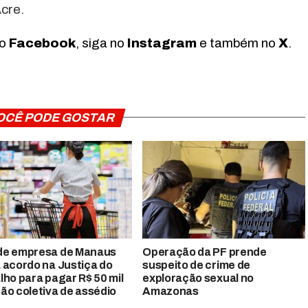
cre.
no
Facebook
, siga no
Instagram
e também no
X
.
OCÊ PODE GOSTAR
de empresa de Manaus
Operação da PF prende
 acordo na Justiça do
suspeito de crime de
lho para pagar R$ 50 mil
exploração sexual no
ão coletiva de assédio
Amazonas