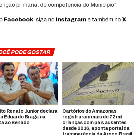
tenção primária, de competência do Município”.
no
Facebook
, siga no
Instagram
e também no
X
.
OCÊ PODE GOSTAR
ito Renato Junior declara
Cartórios do Amazonas
 a Eduardo Braga na
registraram mais de 72 mil
ta ao Senado
crianças com pais ausentes
desde 2016, aponta portal da
transparência da Arpen-Brasil