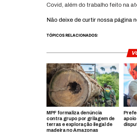
Covid, além do trabalho feito na a
Não deixe de curtir nossa página 
TÓPICOS RELACIONADOS:
V
MPF formaliza denúncia
Prefe
contra grupo por grilagem de
apoio
terras e exploração ilegal de
dispu
madeira no Amazonas