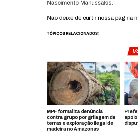
Nascimento Manussakis.
Não deixe de curtir nossa página 
TÓPICOS RELACIONADOS:
V
MPF formaliza denúncia
Prefe
contra grupo por grilagem de
apoio
terras e exploração ilegal de
dispu
madeira no Amazonas