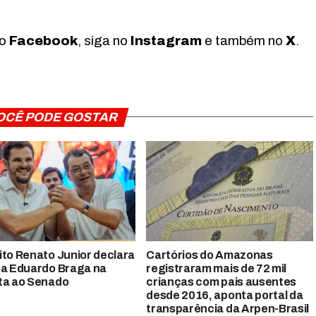
no
Facebook
, siga no
Instagram
e também no
X
.
OCÊ PODE GOSTAR
ito Renato Junior declara
Cartórios do Amazonas
 a Eduardo Braga na
registraram mais de 72 mil
ta ao Senado
crianças com pais ausentes
desde 2016, aponta portal da
transparência da Arpen-Brasil