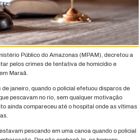
inistério Público do Amazonas (MPAM), decretou a
litar pelos crimes de tentativa de homicídio e
 em Maraã.
 de janeiro, quando o policial efetuou disparos de
que pescavam no rio, sem qualquer motivação
ito ainda compareceu até o hospital onde as vítimas
las.
s estavam pescando em uma canoa quando o policial
embarcação. Por não conhecê-lo, os homens