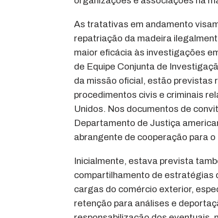
organizações e associações na ma
As tratativas em andamento visam,
repatriação da madeira ilegalment
maior eficácia às investigações e
de Equipe Conjunta de Investiga
da missão oficial, estão prevista
procedimentos civis e criminais re
Unidos. Nos documentos de convit
Departamento de Justiça american
abrangente de cooperação para o
Inicialmente, estava prevista tam
compartilhamento de estratégias 
cargas do comércio exterior, espec
retenção para análises e deportaçã
responsabilização dos eventuais, 