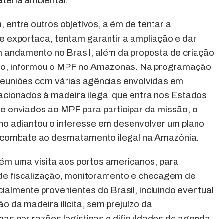
téria ambiental.
 entre outros objetivos, além de tentar a
e exportada, tentam garantir a ampliação e dar
m andamento no Brasil, além da proposta de criação
ção, informou o MPF no Amazonas. Na programação
s reuniões com várias agências envolvidas em
lacionados à madeira ilegal que entra nos Estados
e enviados ao MPF para participar da missão, o
o adiantou o interesse em desenvolver um plano
 combate ao desmatamento ilegal na Amazônia.
bém uma visita aos portos americanos, para
de fiscalização, monitoramento e checagem de
ialmente provenientes do Brasil, incluindo eventual
o da madeira ilícita, sem prejuízo da
mas por razões logísticas e dificuldades de agenda