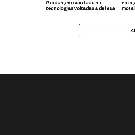
Graduação com foco em
em aç
tecnologias voltadas à defesa
moral
C