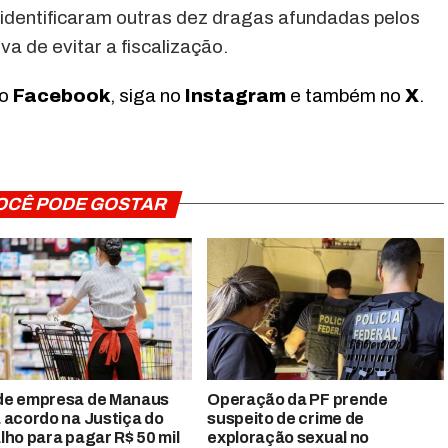
identificaram outras dez dragas afundadas pelos
va de evitar a fiscalização.
no
Facebook
, siga no
Instagram
e também no
X
.
OCÊ PODE GOSTAR
de empresa de Manaus
Operação da PF prende
 acordo na Justiça do
suspeito de crime de
lho para pagar R$ 50 mil
exploração sexual no