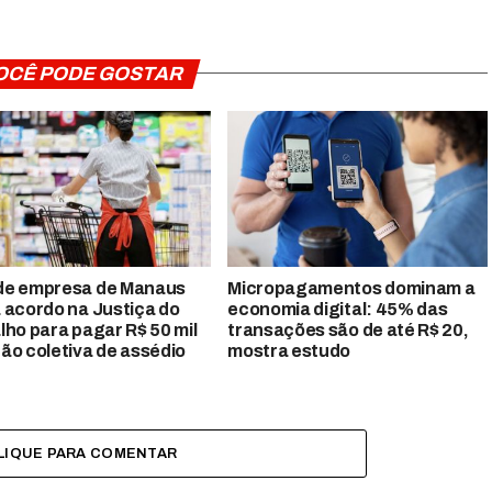
OCÊ PODE GOSTAR
de empresa de Manaus
Micropagamentos dominam a
 acordo na Justiça do
economia digital: 45% das
lho para pagar R$ 50 mil
transações são de até R$ 20,
ão coletiva de assédio
mostra estudo
LIQUE PARA COMENTAR