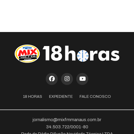
18 HORAS
EXPEDIENTE
FALE CONOSCO
jornalismo@mixfmmanaus.com.br
34.503.722/0001-80
Rede de Rádio Difusão Novidade Técnica LTDA