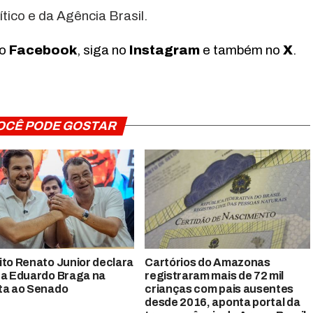
tico e da Agência Brasil.
no
Facebook
, siga no
Instagram
e também no
X
.
OCÊ PODE GOSTAR
ito Renato Junior declara
Cartórios do Amazonas
 a Eduardo Braga na
registraram mais de 72 mil
ta ao Senado
crianças com pais ausentes
desde 2016, aponta portal da