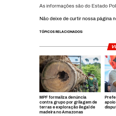
As informações são do Estado Polí
Não deixe de curtir nossa página 
TÓPICOS RELACIONADOS:
V
MPF formaliza denúncia
Prefe
contra grupo por grilagem de
apoio
terras e exploração ilegal de
dispu
madeira no Amazonas