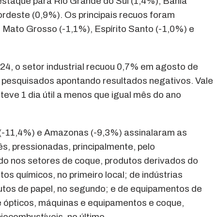
estaque para Rio Grande do Sul (1,4%), Bahia
rdeste (0,9%). Os principais recuos foram
Mato Grosso (-1,1%), Espírito Santo (-1,0%) e
, o setor industrial recuou 0,7% em agosto de
s pesquisados apontando resultados negativos. Vale
 teve 1 dia útil a menos que igual mês do ano
(-11,4%) e Amazonas (-9,3%) assinalaram as
, pressionadas, principalmente, pelo
o nos setores de coque, produtos derivados do
os químicos, no primeiro local; de indústrias
dutos de papel, no segundo; e de equipamentos de
 e ópticos, máquinas e equipamentos e coque,
iocombustíveis, no último.