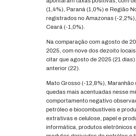
apontaram taxas positivas, com d
(1,4%), Paraná (1,0%) e Região No
registrados no Amazonas (-2,2%), 
Ceará (-1,0%).
Na comparação com agosto de 2024
2025, com nove dos dezoito locai
citar que agosto de 2025 (21 dias)
anterior (22).
Mato Grosso (-12,8%), Maranhão 
quedas mais acentuadas nesse mês
comportamento negativo observad
petróleo e biocombustíveis e produt
extrativas e celulose, papel e pro
informática, produtos eletrônicos
produtos derivados do petróleo e b