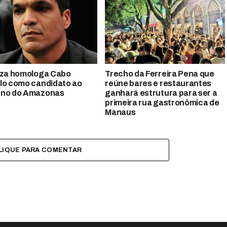
iza homologa Cabo
Trecho da Ferreira Pena que
lo como candidato ao
reúne bares e restaurantes
rno do Amazonas
ganhará estrutura para ser a
primeira rua gastronômica de
Manaus
LIQUE PARA COMENTAR