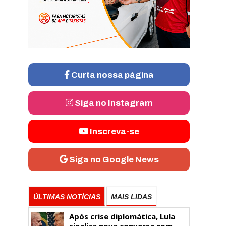
Curta nossa página
Siga no Instagram
Inscreva-se
Siga no Google News
ÚLTIMAS NOTÍCIAS
MAIS LIDAS
Após crise diplomática, Lula
sinaliza nova conversa com