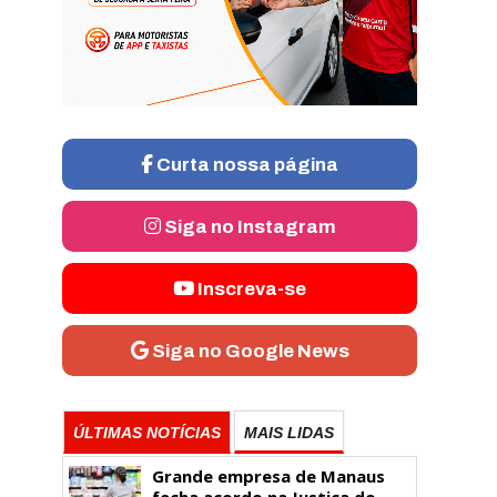
Curta nossa página
Siga no Instagram
Inscreva-se
Siga no Google News
ÚLTIMAS NOTÍCIAS
MAIS LIDAS
Grande empresa de Manaus
fecha acordo na Justiça do