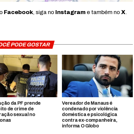
no
Facebook
, siga no
Instagram
e também no
X
.
OCÊ PODE GOSTAR
ção da PF prende
Vereador de Manaus é
ito de crime de
condenado por violência
ração sexual no
doméstica e psicológica
onas
contra ex-companheira,
informa O Globo