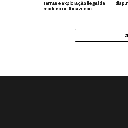
terras e exploração ilegal de
dispu
madeira no Amazonas
C