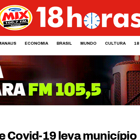
MANAUS
ECONOMIA
BRASIL
MUNDO
CULTURA
18
 Covid-19 leva município