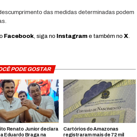
o descumprimento das medidas determinadas podem
as.
no
Facebook
, siga no
Instagram
e também no
X
.
OCÊ PODE GOSTAR
ito Renato Junior declara
Cartórios do Amazonas
 a Eduardo Braga na
registraram mais de 72 mil