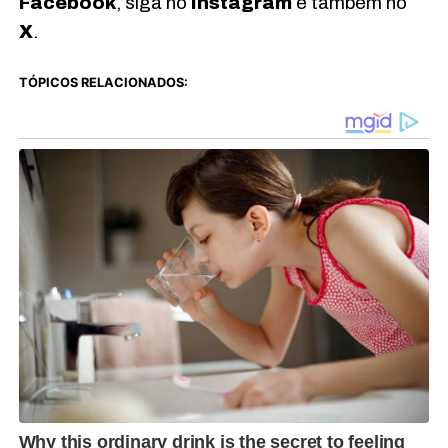
Facebook
, siga no
Instagram
e também no
X
.
TÓPICOS RELACIONADOS: