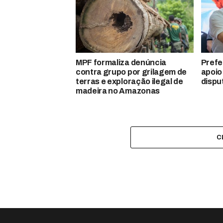
MPF formaliza denúncia
Prefe
contra grupo por grilagem de
apoio
terras e exploração ilegal de
dispu
madeira no Amazonas
C