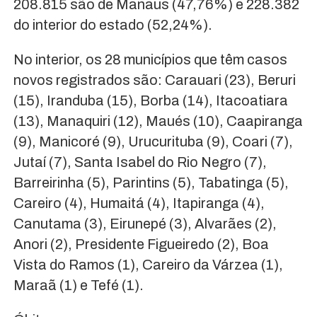
208.815 são de Manaus (47,76%) e 228.382
do interior do estado (52,24%).
No interior, os 28 municípios que têm casos
novos registrados são: Carauari (23), Beruri
(15), Iranduba (15), Borba (14), Itacoatiara
(13), Manaquiri (12), Maués (10), Caapiranga
(9), Manicoré (9), Urucurituba (9), Coari (7),
Jutaí (7), Santa Isabel do Rio Negro (7),
Barreirinha (5), Parintins (5), Tabatinga (5),
Careiro (4), Humaitá (4), Itapiranga (4),
Canutama (3), Eirunepé (3), Alvarães (2),
Anori (2), Presidente Figueiredo (2), Boa
Vista do Ramos (1), Careiro da Várzea (1),
Maraã (1) e Tefé (1).