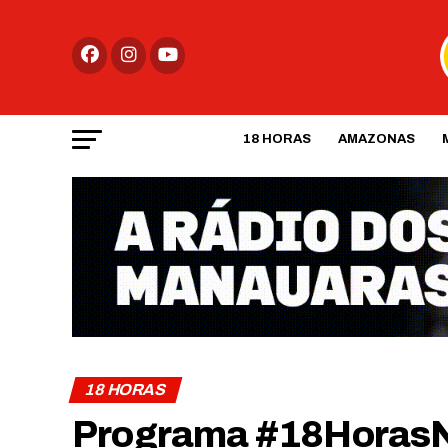
18 HORAS
AMAZONAS
18 HORAS
Programa #18HorasN