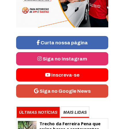
Curta nossa página
Siga no Instagram
Inscreva-se
Siga no Google News
ÚLTIMAS NOTÍCIAS
MAIS LIDAS
Trecho da Ferreira Pena que
reúne bares e restaurantes