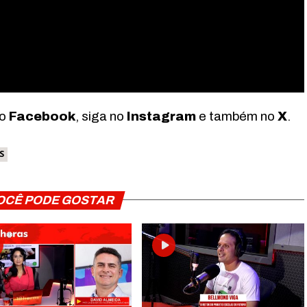
no
Facebook
, siga no
Instagram
e também no
X
.
S
OCÊ PODE GOSTAR