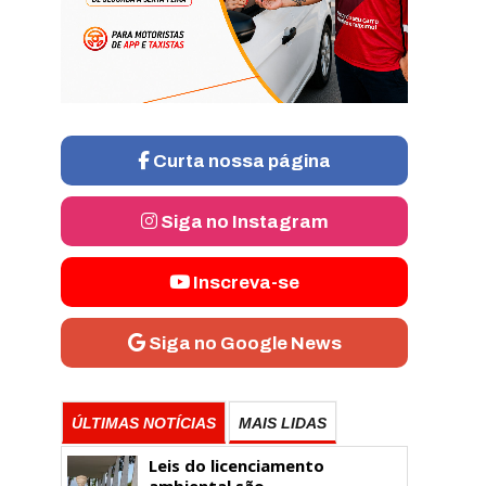
Curta nossa página
Siga no Instagram
Inscreva-se
Siga no Google News
ÚLTIMAS NOTÍCIAS
MAIS LIDAS
Leis do licenciamento
ambiental são