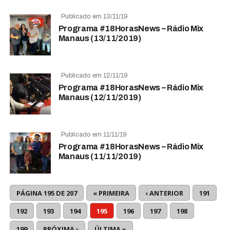
Publicado em 13/11/19
Programa #18HorasNews – Rádio Mix
Manaus (13/11/2019)
Publicado em 12/11/19
Programa #18HorasNews – Rádio Mix
Manaus (12/11/2019)
Publicado em 11/11/19
Programa #18HorasNews – Rádio Mix
Manaus (11/11/2019)
PÁGINA 195 DE 207
« PRIMEIRA
‹ ANTERIOR
191
192
193
194
195
196
197
198
199
PRÓXIMA ›
ÚLTIMA »