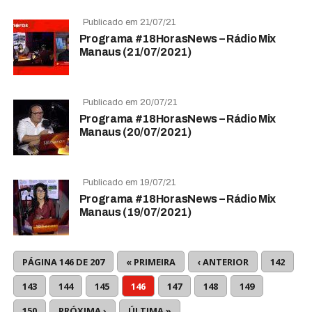
Publicado em 21/07/21
Programa #18HorasNews – Rádio Mix
Manaus (21/07/2021)
Publicado em 20/07/21
Programa #18HorasNews – Rádio Mix
Manaus (20/07/2021)
Publicado em 19/07/21
Programa #18HorasNews – Rádio Mix
Manaus (19/07/2021)
PÁGINA 146 DE 207
« PRIMEIRA
‹ ANTERIOR
142
143
144
145
146
147
148
149
150
PRÓXIMA ›
ÚLTIMA »