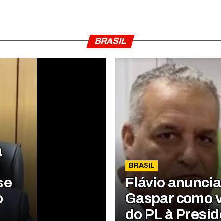
BRASIL
a
BRASIL
se
Flávio anuncia
o
Gaspar como v
do PL à Presid