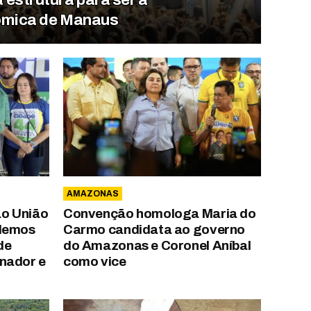
nômica de Manaus
AMAZONAS
o União
Convenção homologa Maria do
odemos
Carmo candidata ao governo
de
do Amazonas e Coronel Aníbal
nador e
como vice