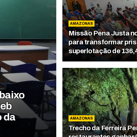
AMAZONAS
Missão Pena Justa n
para transformar pri
superlotação de 136
baixo
deb
o da
AMAZONAS
Trecho da Ferreira Pe
restaurantes ganhará 