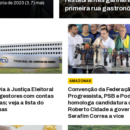
ta de 2023 (3,7) mas
primeira rua gastro
AMAZONAS
a à Justiça Eleitoral
Convenção da Federaçã
e gestores com contas
Progressista, PSB e P
as; veja a lista do
homologa candidatura 
nas
Roberto Cidade a gover
Serafim Correa a vice