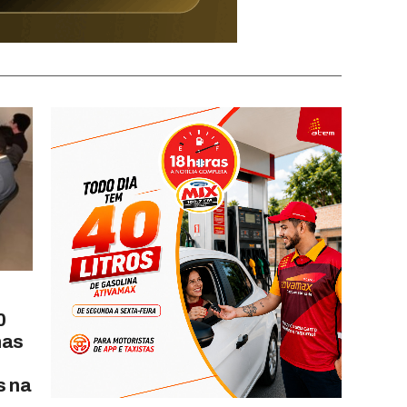
0
nas
s na