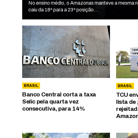
No ensino médio, o Amazonas manteve a mesma no
caiu da 18ª para a 23ª posição...
BRASIL
BRASIL
Banco Central corta a taxa
TCU envi
Selic pela quarta vez
lista d
consecutiva, para 14%
rejeitad
Amazo