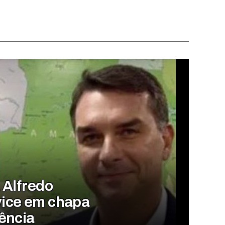
 Alfredo
ice em chapa
ência