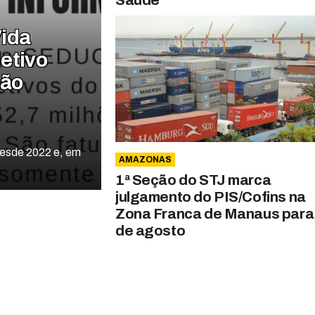
ida
etivo
ção
desde 2022 e, em
AMAZONAS
1ª Seção do STJ marca
julgamento do PIS/Cofins na
Zona Franca de Manaus para
de agosto