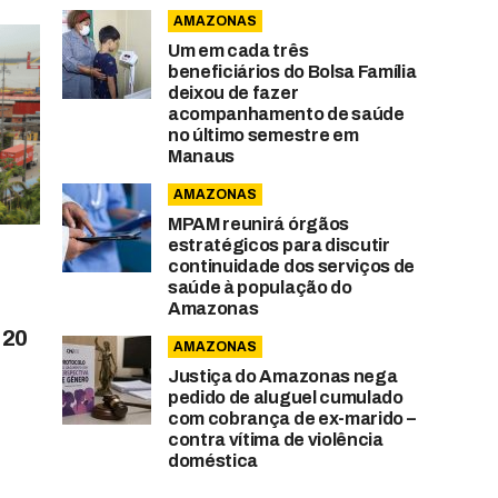
AMAZONAS
Um em cada três
beneficiários do Bolsa Família
deixou de fazer
acompanhamento de saúde
no último semestre em
Manaus
AMAZONAS
MPAM reunirá órgãos
estratégicos para discutir
continuidade dos serviços de
saúde à população do
Amazonas
 20
AMAZONAS
Justiça do Amazonas nega
pedido de aluguel cumulado
com cobrança de ex-marido –
contra vítima de violência
doméstica