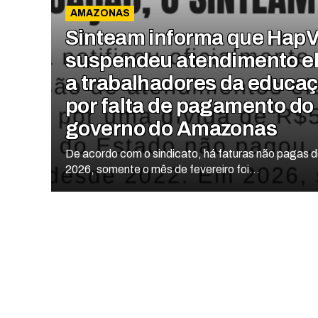
AMAZONAS
Sinteam informa que HapV
suspendeu atendimento el
a trabalhadores da educa
por falta de pagamento do
governo do Amazonas
De acordo com o sindicato, há faturas não pagas 
2026, somente o mês de fevereiro foi...