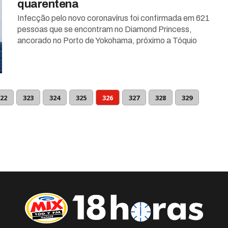
quarentena
Infecção pelo novo coronavírus foi confirmada em 621
pessoas que se encontram no Diamond Princess,
ancorado no Porto de Yokohama, próximo a Tóquio
22
323
324
325
326
327
328
329