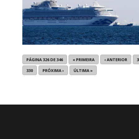
PÁGINA 326 DE 346
« PRIMEIRA
‹ ANTERIOR
3
330
PRÓXIMA ›
ÚLTIMA »