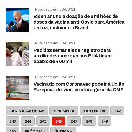
Publicado em 03/06/21
Biden anuncia doação de 6 milhões de
doses da vacina anti-Covid para América
Latina, incluindo o Brasil
Publicado em 03/06/21
Pedidos semanais de registro para
auxílio-desemprego nos EUA ficam
abaixo de 400 mil
Publicado em 02/06/21
Vacinado com Coronavac pode ir à União
Europeia, diz vice-diretora geral da OMS
PÁGINA 246 DE 346
« PRIMEIRA
‹ ANTERIOR
242
243
244
245
246
247
248
249
250
PRÓXIMA ›
ÚLTIMA »