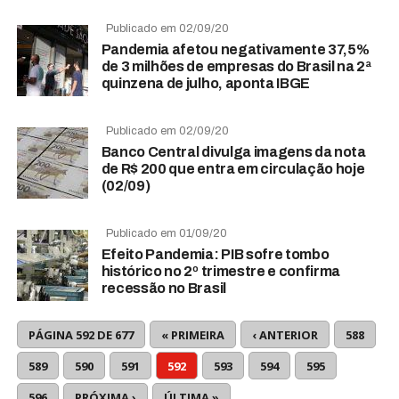
Publicado em 02/09/20
Pandemia afetou negativamente 37,5%
de 3 milhões de empresas do Brasil na 2ª
quinzena de julho, aponta IBGE
Publicado em 02/09/20
Banco Central divulga imagens da nota
de R$ 200 que entra em circulação hoje
(02/09)
Publicado em 01/09/20
Efeito Pandemia: PIB sofre tombo
histórico no 2º trimestre e confirma
recessão no Brasil
PÁGINA 592 DE 677
« PRIMEIRA
‹ ANTERIOR
588
589
590
591
592
593
594
595
596
PRÓXIMA ›
ÚLTIMA »