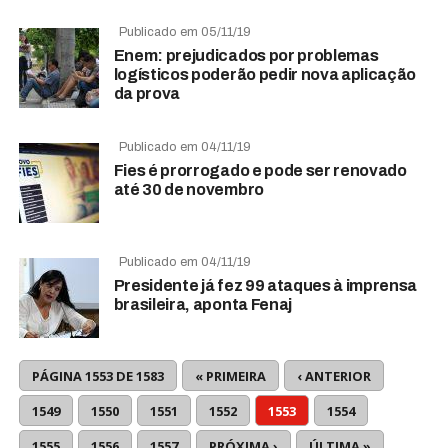
Publicado em 05/11/19
Enem: prejudicados por problemas
logísticos poderão pedir nova aplicação
da prova
Publicado em 04/11/19
Fies é prorrogado e pode ser renovado
até 30 de novembro
Publicado em 04/11/19
Presidente já fez 99 ataques à imprensa
brasileira, aponta Fenaj
PÁGINA 1553 DE 1583
« PRIMEIRA
‹ ANTERIOR
1549
1550
1551
1552
1553
1554
1555
1556
1557
PRÓXIMA ›
ÚLTIMA »