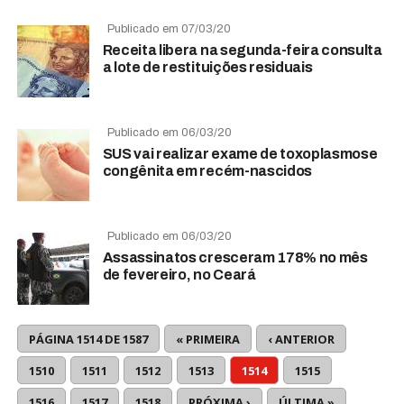
Publicado em 07/03/20
Receita libera na segunda-feira consulta
a lote de restituições residuais
Publicado em 06/03/20
SUS vai realizar exame de toxoplasmose
congênita em recém-nascidos
Publicado em 06/03/20
Assassinatos cresceram 178% no mês
de fevereiro, no Ceará
PÁGINA 1514 DE 1587
« PRIMEIRA
‹ ANTERIOR
1510
1511
1512
1513
1514
1515
1516
1517
1518
PRÓXIMA ›
ÚLTIMA »